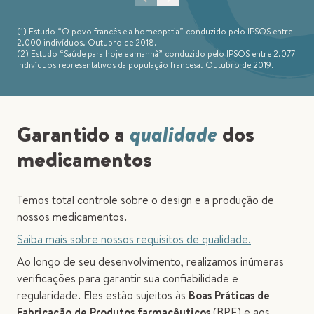
(1) Estudo “O povo francês e a homeopatia” conduzido pelo IPSOS entre
2.000 indivíduos. Outubro de 2018.
(2) Estudo “Saúde para hoje e amanhã” conduzido pelo IPSOS entre 2.077
indivíduos representativos da população francesa. Outubro de 2019.
Garantido a
qualidade
dos
medicamentos
Temos total controle sobre o design e a produção de
nossos medicamentos.
Saiba mais sobre nossos requisitos de qualidade.
Ao longo de seu desenvolvimento, realizamos inúmeras
verificações para garantir sua confiabilidade e
regularidade. Eles estão sujeitos às
Boas Práticas de
Fabricação de Produtos farmacêuticos
(BPF) e aos